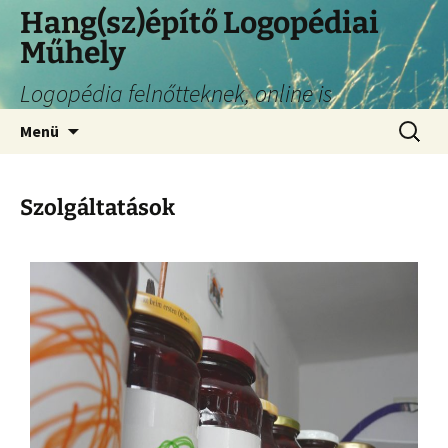
Hang(sz)építő Logopédiai
Műhely
Logopédia felnőtteknek, online is
Menü
Szolgáltatások