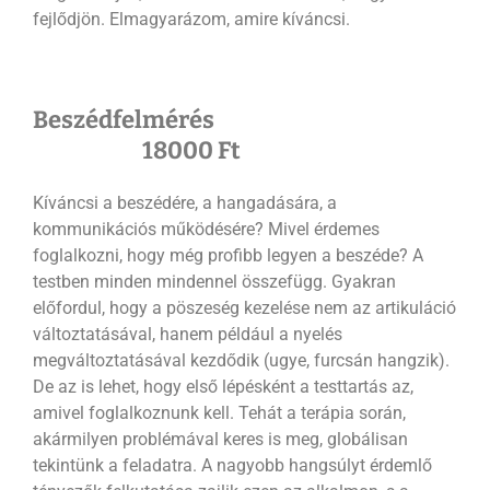
fejlődjön. Elmagyarázom, amire kíváncsi.
Beszédfelmérés
18000 Ft
Kíváncsi a beszédére, a hangadására, a
kommunikációs működésére? Mivel érdemes
foglalkozni, hogy még profibb legyen a beszéde? A
testben minden mindennel összefügg. Gyakran
előfordul, hogy a pöszeség kezelése nem az artikuláció
változtatásával, hanem például a nyelés
megváltoztatásával kezdődik (ugye, furcsán hangzik).
De az is lehet, hogy első lépésként a testtartás az,
amivel foglalkoznunk kell. Tehát a terápia során,
akármilyen problémával keres is meg, globálisan
tekintünk a feladatra. A nagyobb hangsúlyt érdemlő