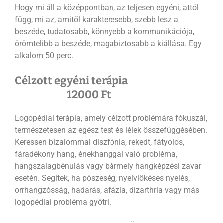
Hogy mi áll a középpontban, az teljesen egyéni, attól
függ, mi az, amitől karakteresebb, szebb lesz a
beszéde, tudatosabb, könnyebb a kommunikációja,
örömtelibb a beszéde, magabiztosabb a kiállása. Egy
alkalom 50 perc.
Célzott egyéni terápia
12000 Ft
Logopédiai terápia, amely célzott problémára fókuszál,
természetesen az egész test és lélek összefüggésében.
Keressen bizalommal diszfónia, rekedt, fátyolos,
fáradékony hang, énekhanggal való probléma,
hangszalagbénulás vagy bármely hangképzési zavar
esetén. Segítek, ha pöszeség, nyelvlökéses nyelés,
orrhangzósság, hadarás, afázia, dizarthria vagy más
logopédiai probléma gyötri.