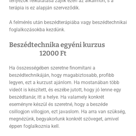
tényezők felkutatása zajlik ezen az alkalmon, s a
terápia is ez alapján szerveződik.
A felmérés után beszédterápiába vagy beszédtechnikai
foglalkozásokba kezdünk.
Beszédtechnika egyéni kurzus
12000 Ft
Ha összességében szeretne finomítani a
beszédtechnikáján, hogy magabiztosabb, profibb
legyen, ezt a kurzust ajánlom. Ha mostanában több
videót is készített, és eszébe jutott, hogy jó lenne egy
beszédtanár, itt a helye. Ha valamely konkrét
eseményre készül és szeretné, hogy a beszéde
csillogjon villogjon, ezt javaslom. Ha arra van szükség,
megnézünk, begyakorlunk konkrét szöveget, amivel
éppen foglalkoznia kell.