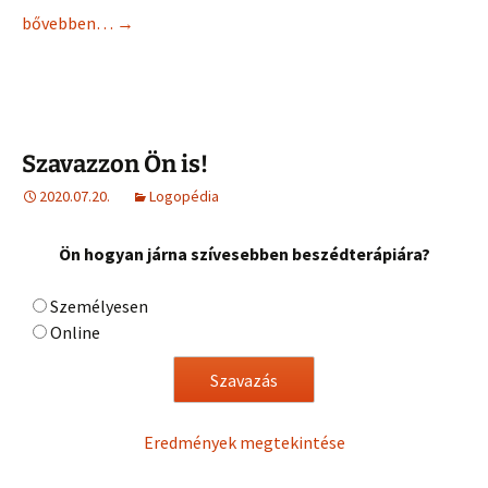
bővebben…
→
Szavazzon Ön is!
2020.07.20.
Logopédia
Ön hogyan járna szívesebben beszédterápiára?
Személyesen
Online
Eredmények megtekintése