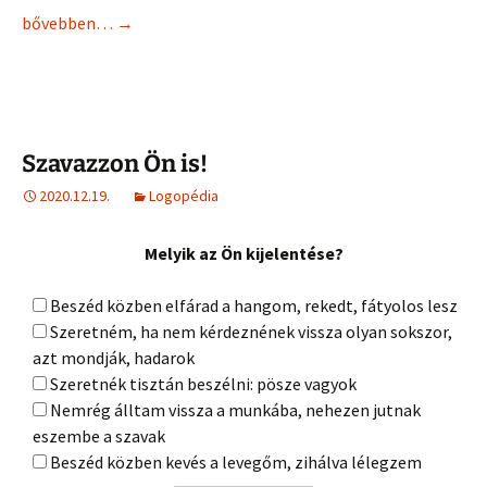
bővebben…
→
Szavazzon Ön is!
2020.12.19.
Logopédia
Melyik az Ön kijelentése?
Beszéd közben elfárad a hangom, rekedt, fátyolos lesz
Szeretném, ha nem kérdeznének vissza olyan sokszor,
azt mondják, hadarok
Szeretnék tisztán beszélni: pösze vagyok
Nemrég álltam vissza a munkába, nehezen jutnak
eszembe a szavak
Beszéd közben kevés a levegőm, zihálva lélegzem