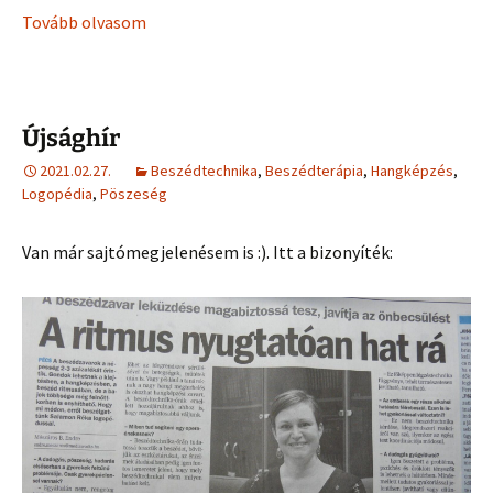
Tovább olvasom
Újsághír
2021.02.27.
Beszédtechnika
,
Beszédterápia
,
Hangképzés
,
Logopédia
,
Pöszeség
Van már sajtómegjelenésem is :). Itt a bizonyíték: