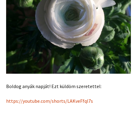
Boldog anyák napját! Ezt küldöm szeretettel:
https://youtube.com/shorts/LAKveFfql7s