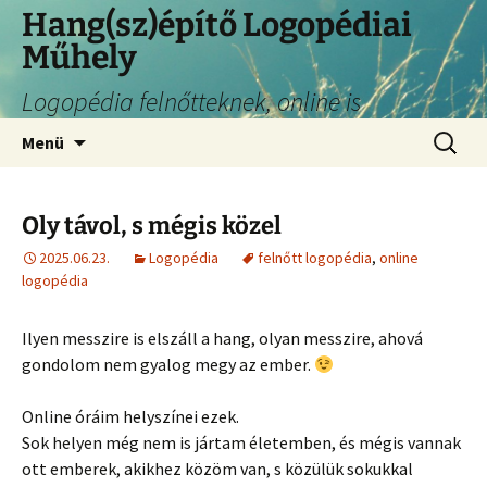
Hang(sz)építő Logopédiai
Műhely
Logopédia felnőtteknek, online is
Menü
Oly távol, s mégis közel
2025.06.23.
Logopédia
felnőtt logopédia
,
online
logopédia
Ilyen messzire is elszáll a hang, olyan messzire, ahová
gondolom nem gyalog megy az ember.
Online óráim helyszínei ezek.
Sok helyen még nem is jártam életemben, és mégis vannak
ott emberek, akikhez közöm van, s közülük sokukkal