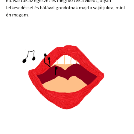
elolvasták az egészet és megnézték a videót, olyan
lelkesedéssel és hálával gondolnak majd a sajátjukra, mint
én magam.