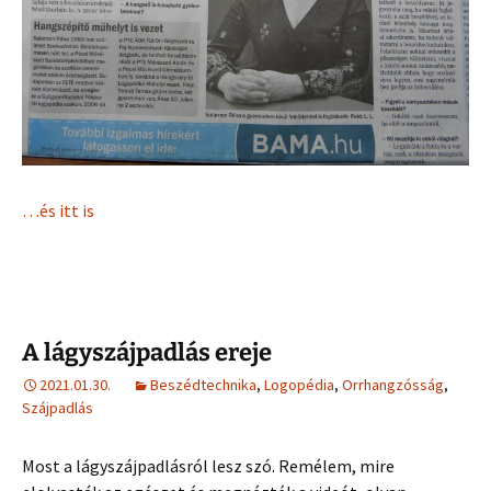
…és itt is
A lágyszájpadlás ereje
2021.01.30.
Beszédtechnika
,
Logopédia
,
Orrhangzósság
,
Szájpadlás
Most a lágyszájpadlásról lesz szó. Remélem, mire