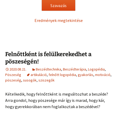
Eredmények megtekintése
Felnőttként is felülkerekedhet a
pöszeségén!
2020.08.21.
Beszédtechnika
,
Beszédterápia
,
Logopédia
,
Pöszeség
artikuláció
,
felnőtt logopédia
,
gyakorlás
,
motiváció
,
pöszeség
,
susogók
,
sziszegők
Kételkedik, hogy felnőttként is megváltozhat a beszéde?
Arra gondol, hogy pöszesége már így is marad, hogy kár,
hogy gyerekkorában nem foglalkoztak a beszédével?