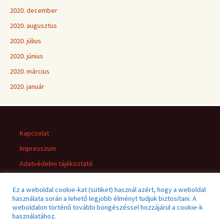
2020. december
2020. augusztus
2020. július
2020. június
2020. március
2020. január
Kapcsolat
Impresszum
Adatvédelmi tájékoztató
Jogi nyilatkozat
Ez a weboldal cookie-kat (sütiket) használ azért, hogy a weboldal
használata során a lehető legjobb élményt tudjuk biztosítani. A
weboldalon történő további böngészéssel hozzájárul a cookie-k
használatához.