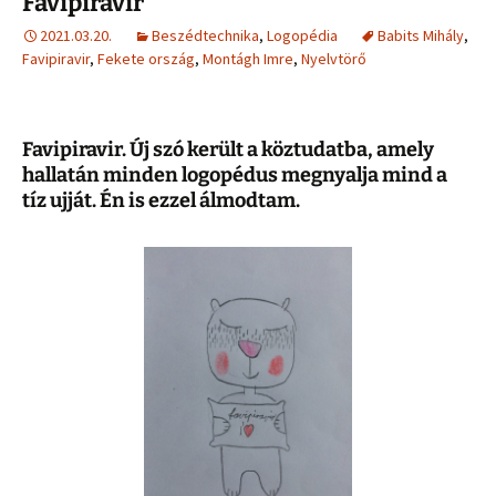
Favipiravir
2021.03.20.
Beszédtechnika
,
Logopédia
Babits Mihály
,
Favipiravir
,
Fekete ország
,
Montágh Imre
,
Nyelvtörő
Favipiravir. Új szó került a köztudatba, amely
hallatán minden logopédus megnyalja mind a
tíz ujját. Én is ezzel álmodtam.