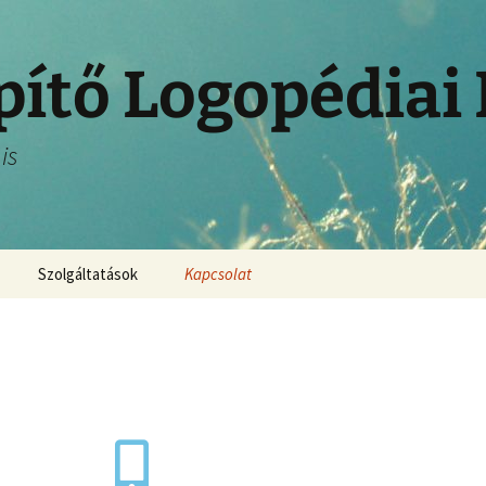
pítő Logopédiai
is
Szolgáltatások
Kapcsolat