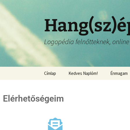
Hang(sz)é
Logopédia felnőtteknek, online 
Címlap
Kedves Naplóm!
Énmagam
Elérhetőségeim