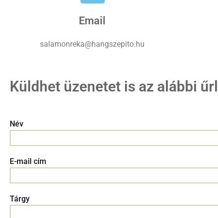
Email
salamonreka@hangszepito.hu
Küldhet üzenetet is az alábbi ű
Név
E-mail cím
Tárgy