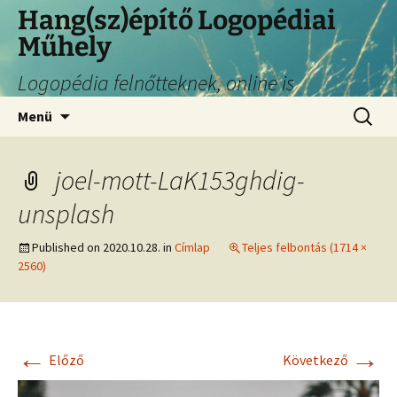
Hang(sz)építő Logopédiai
Műhely
Logopédia felnőtteknek, online is
Menü
joel-mott-LaK153ghdig-
unsplash
Published on
2020.10.28.
in
Címlap
Teljes felbontás (1714 ×
2560)
←
→
Előző
Következő