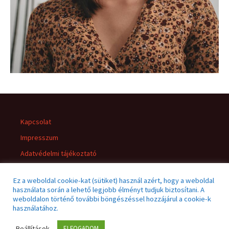
Kapcsolat
Impresszum
Adatvédelmi tájékoztató
Jogi nyilatkozat
Ez a weboldal cookie-kat (sütiket) használ azért, hogy a weboldal
használata során a lehető legjobb élményt tudjuk biztosítani. A
weboldalon történő további böngészéssel hozzájárul a cookie-k
használatához.
Beállítások
ELFOGADOM