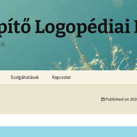
pítő Logopédiai
is
Szolgáltatások
Kapcsolat
Published on
202