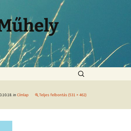
 Műhely
0.10.18.
in
Címlap
Teljes felbontás (531 × 462)