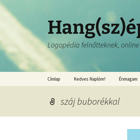
Hang(sz)é
Logopédia felnőtteknek, online 
Címlap
Kedves Naplóm!
Énmagam
száj buborékkal