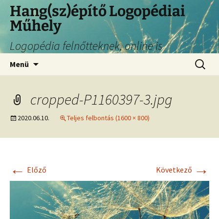
Hang(sz)építő Logopédiai
Műhely
Logopédia felnőtteknek, online is
Menü
cropped-P1160397-3.jpg
2020.06.10.
Teljes felbontás (1600 × 800)
←
→
Előző
Következő