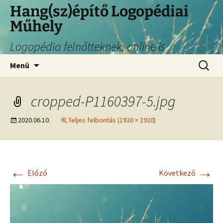
Hang(sz)építő Logopédiai
Műhely
Logopédia felnőtteknek, online is
Menü
cropped-P1160397-5.jpg
2020.06.10.
Teljes felbontás (1920 × 1920)
←
→
Előző
Következő