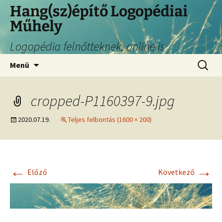
Hang(sz)építő Logopédiai
Műhely
Logopédia felnőtteknek, online is
Menü
cropped-P1160397-9.jpg
2020.07.19.
Teljes felbontás (1600 × 200)
←
→
Előző
Következő