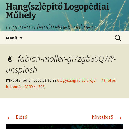
Hang(sz)építő Logopédiai
Műhely
Logopédia felnőtteknek, online is
Menü
fabian-moller-gI7zgb80QWY-
unsplash
Published on
2020.12.30.
in
A lágyszájpadlás ereje
Teljes
felbontás (2560 × 1707)
←
→
Előző
Következő