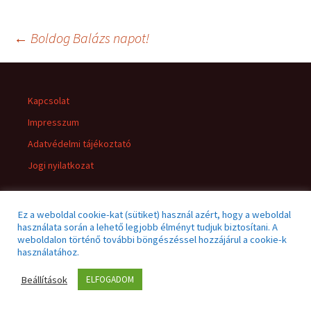
←
Boldog Balázs napot!
Kapcsolat
Impresszum
Adatvédelmi tájékoztató
Jogi nyilatkozat
Ez a weboldal cookie-kat (sütiket) használ azért, hogy a weboldal
használata során a lehető legjobb élményt tudjuk biztosítani. A
weboldalon történő további böngészéssel hozzájárul a cookie-k
Adatvédelmi tájékoztató
Büszke üzemeltető: WordPress
használatához.
Beállítások
ELFOGADOM