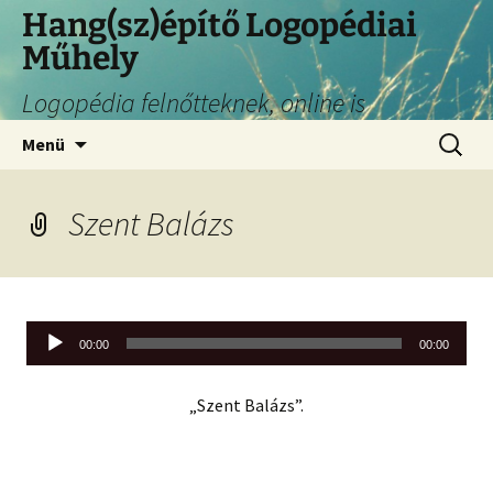
Hang(sz)építő Logopédiai
Műhely
Logopédia felnőtteknek, online is
Menü
Szent Balázs
Audió
00:00
00:00
lejátszó
„Szent Balázs”.