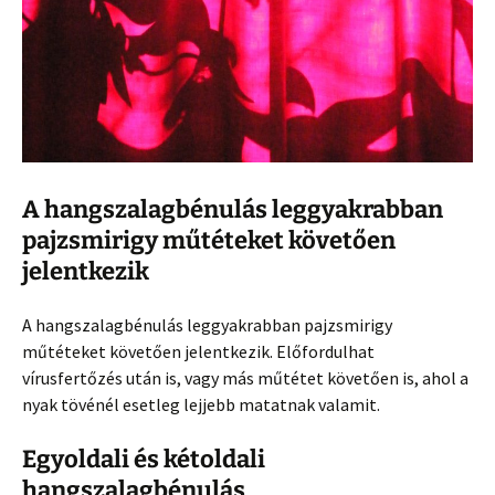
A hangszalagbénulás leggyakrabban
pajzsmirigy műtéteket követően
jelentkezik
A hangszalagbénulás leggyakrabban pajzsmirigy
műtéteket követően jelentkezik. Előfordulhat
vírusfertőzés után is, vagy más műtétet követően is, ahol a
nyak tövénél esetleg lejjebb matatnak valamit.
Egyoldali és kétoldali
hangszalagbénulás