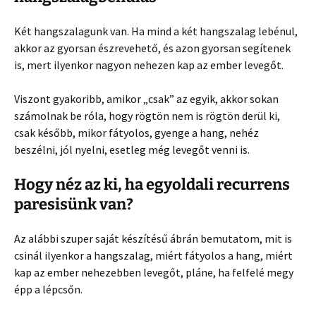
Két hangszalagunk van. Ha mind a két hangszalag lebénul,
akkor az gyorsan észrevehető, és azon gyorsan segítenek
is, mert ilyenkor nagyon nehezen kap az ember levegőt.
Viszont gyakoribb, amikor „csak” az egyik, akkor sokan
számolnak be róla, hogy rögtön nem is rögtön derül ki,
csak később, mikor fátyolos, gyenge a hang, nehéz
beszélni, jól nyelni, esetleg még levegőt venni is.
Hogy néz az ki, ha egyoldali recurrens
paresisünk van?
Az alábbi szuper saját készítésű ábrán bemutatom, mit is
csinál ilyenkor a hangszalag, miért fátyolos a hang, miért
kap az ember nehezebben levegőt, pláne, ha felfelé megy
épp a lépcsőn.