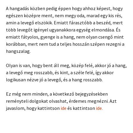
A hangadás közben pedig éppen hogy ahhoz képest, hogy
egészen középre ment, nem megy oda, marad egy kis rés,
amin a levegő elszökik. Emiatt fárasztóbb a beszéd, mert
több levegőt igényel ugyanakkora egység elmondása. És
emiatt fátyolos, gyenge is a hang, nem olyan csengő mint
korábban, mert nem tud a teljes hosszán szépen rezegni a
hangszalag.
Olyan is van, hogy bent áll meg, közép felé, akkor jó a hang,
a levegő meg rosszabb, és kint, a széle felé, így akkor
logikusan nézve jó a levegő, és a hang rosszabb.
Ez még nem minden, a következő bejegyzésekben
reményteli dolgokat olvashat, érdemes megnézni. Azt
javaslom, hogy kattintson
ide
és kattintson
ide.