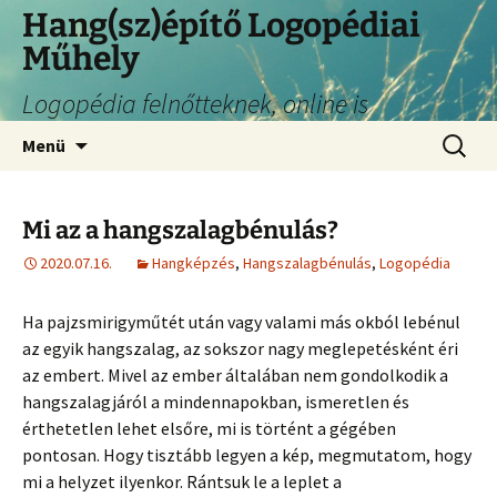
Hang(sz)építő Logopédiai
Műhely
Logopédia felnőtteknek, online is
Menü
Mi az a hangszalagbénulás?
2020.07.16.
Hangképzés
,
Hangszalagbénulás
,
Logopédia
Ha pajzsmirigyműtét után vagy valami más okból lebénul
az egyik hangszalag, az sokszor nagy meglepetésként éri
az embert. Mivel az ember általában nem gondolkodik a
hangszalagjáról a mindennapokban, ismeretlen és
érthetetlen lehet elsőre, mi is történt a gégében
pontosan. Hogy tisztább legyen a kép, megmutatom, hogy
mi a helyzet ilyenkor. Rántsuk le a leplet a