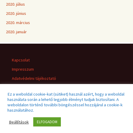
2020. július
2020. június
2020. március
2020. január
Kapcsolat
Impresszum
Adatvédelmi tájékoztató
Jogi nyilatkozat
Ez a weboldal cookie-kat (sütiket) használ azért, hogy a weboldal
használata során a lehető legjobb élményt tudjuk biztosítani. A
weboldalon történő további böngészéssel hozzájárul a cookie-k
használatához.
Beállítások
ELFOGADOM
Adatvédelmi tájékoztató
Büszke üzemeltető: WordPress