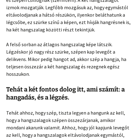
és szépen csillognak (szerintem). A két hangszalagot
izmok mozgatják. Legfőbb mozgásuk az, hogy egymástól
eltávolodjanak a hátsó részükön, ilyenkor beláthatunk a
légcsőbe, ez szürke színű a képen, ezt hívják hangrésnek is,
ha két hangszalag közötti részt tekintjük.
A felső sorban az átlagos hangszalag képe látszik.
Légzéskor jó nagy rész szürke, szépen kap levegőt a
delikvens. Mikor pedig hangot ad, akkor szép a hangja, ha
teljesen összezár a két hangszalag és rezegnek egész
hosszukon.
Tehát a két fontos dolog itt, ami számít: a
hangadás, és a légzés.
Tehát ahhoz, hogy szép, tiszta legyen a hangunk az kell,
hogy a hangszalagok szépen összezárjanak, amikor
mondani akarunk valamit. Ahhoz, hogy jól kapjunk levegőt
az kell, hogy a hangszalagok eltávolodjanak egymástól,