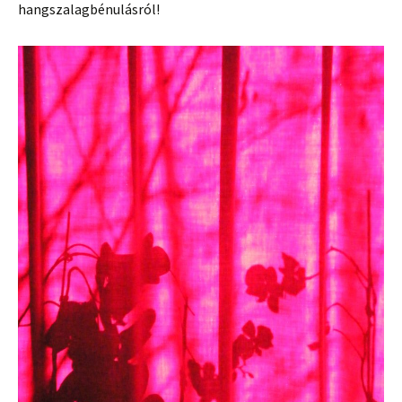
hangszalagbénulásról!