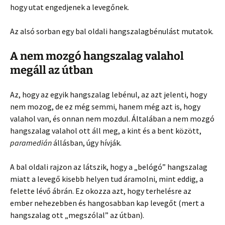
hogy utat engedjenek a levegőnek.
Az alsó sorban egy bal oldali hangszalagbénulást mutatok.
A nem mozgó hangszalag valahol
megáll az útban
Az, hogy az egyik hangszalag lebénul, az azt jelenti, hogy
nem mozog, de ez még semmi, hanem még azt is, hogy
valahol van, és onnan nem mozdul. Általában a nem mozgó
hangszalag valahol ott áll meg, a kint és a bent között,
paramedián
állásban, úgy hívják.
A bal oldali rajzon az látszik, hogy a „belógó” hangszalag
miatt a levegő kisebb helyen tud áramolni, mint eddig, a
felette lévő ábrán. Ez okozza azt, hogy terhelésre az
ember nehezebben és hangosabban kap levegőt (mert a
hangszalag ott „megszólal” az útban).