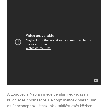
A Logopédia Napján megérdemlünk egy igazán
különleges finomságot. De hogy méltóak maradjunk
az ünnepnaphoz, játsszunk kitalálóst evés közben!