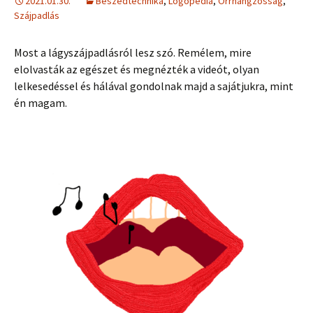
2021.01.30.
Beszédtechnika
,
Logopédia
,
Orrhangzósság
,
Szájpadlás
Most a lágyszájpadlásról lesz szó. Remélem, mire
elolvasták az egészet és megnézték a videót, olyan
lelkesedéssel és hálával gondolnak majd a sajátjukra, mint
én magam.