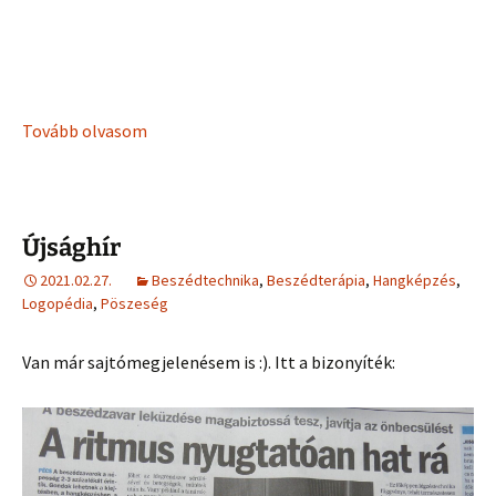
Tovább olvasom
Újsághír
2021.02.27.
Beszédtechnika
,
Beszédterápia
,
Hangképzés
,
Logopédia
,
Pöszeség
Van már sajtómegjelenésem is :). Itt a bizonyíték: