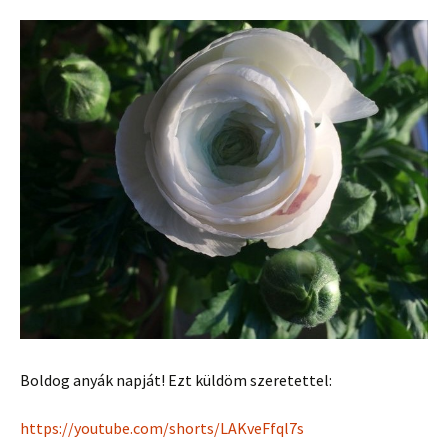
Boldog anyák napját! Ezt küldöm szeretettel:
https://youtube.com/shorts/LAKveFfql7s