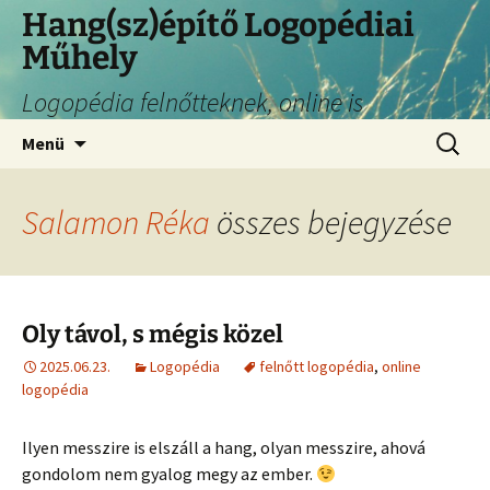
Hang(sz)építő Logopédiai
Műhely
Logopédia felnőtteknek, online is
Menü
Salamon Réka
összes bejegyzése
Oly távol, s mégis közel
2025.06.23.
Logopédia
felnőtt logopédia
,
online
logopédia
Ilyen messzire is elszáll a hang, olyan messzire, ahová
gondolom nem gyalog megy az ember.