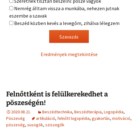
Szeretnék tisztán beszélni: pösze vagyok
Nemrég álltam vissza a munkába, nehezen jutnak
eszembe a szavak
Beszéd közben kevés a levegőm, zihálva lélegzem
Eredmények megtekintése
Felnőttként is felülkerekedhet a
pöszeségén!
2020.08.21.
Beszédtechnika
,
Beszédterápia
,
Logopédia
,
Pöszeség
artikuláció
,
felnőtt logopédia
,
gyakorlás
,
motiváció
,
pöszeség
,
susogók
,
sziszegők