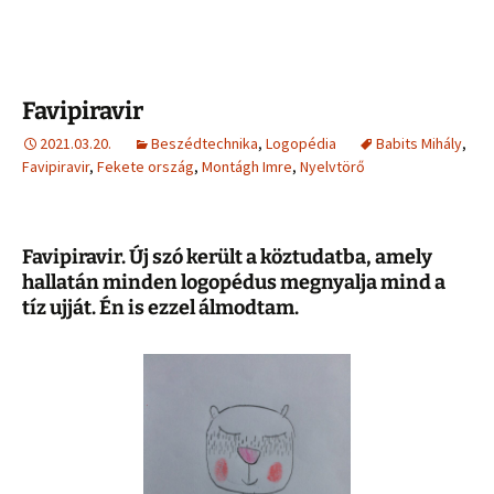
Favipiravir
2021.03.20.
Beszédtechnika
,
Logopédia
Babits Mihály
,
Favipiravir
,
Fekete ország
,
Montágh Imre
,
Nyelvtörő
Favipiravir. Új szó került a köztudatba, amely
hallatán minden logopédus megnyalja mind a
tíz ujját. Én is ezzel álmodtam.