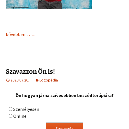
bővebben…
→
Szavazzon Ön is!
2020.07.20.
Logopédia
Ön hogyan járna szívesebben beszédterápiára?
Személyesen
Online