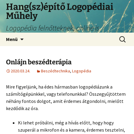
Hang(sz)építő Logopédiai
Műhely
Logopédia felnőtteknek, online is
Menü
Onlájn beszédterápia
2020.03.24.
Beszédtechnika
,
Logopédia
Mire figyeljünk, ha édes hármasban logopédiázunk a
számítógépünkkel, vagy telefonunkkal? Összegyűjtöttem
néhány fontos dolgot, amit érdemes átgondolni, mielőtt
kezdődik az óra.
Ki lehet próbálni, még a hívás előtt, hogy hogy
szuperál a mikrofon és a kamera, érdemes tesztelni,