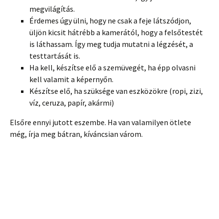
megvilágítás.
Érdemes úgy ülni, hogy ne csak a feje látszódjon,
üljön kicsit hátrébb a kamerától, hogy a felsőtestét
is láthassam. Így meg tudja mutatni a légzését, a
testtartását is.
Ha kell, készítse elő a szemüvegét, ha épp olvasni
kell valamit a képernyőn.
Készítse elő, ha szüksége van eszközökre (ropi, zizi,
víz, ceruza, papír, akármi)
Elsőre ennyi jutott eszembe. Ha van valamilyen ötlete
még, írja meg bátran, kíváncsian várom.