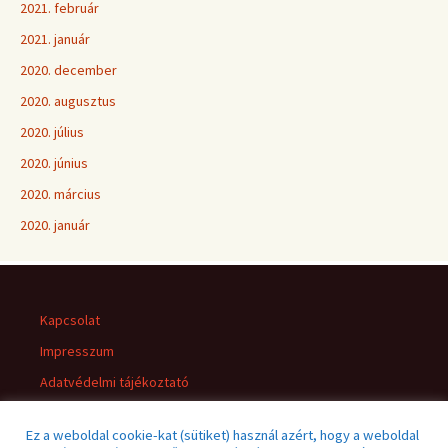
2021. február
2021. január
2020. december
2020. augusztus
2020. július
2020. június
2020. március
2020. január
Kapcsolat
Impresszum
Adatvédelmi tájékoztató
Jogi nyilatkozat
Ez a weboldal cookie-kat (sütiket) használ azért, hogy a weboldal