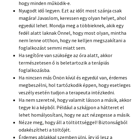
hogy minden működik-e.
Nyugodt idő legyen. Ezt az időt most szánja csak
magára! Javaslom, keressen egy olyan helyet, ahol
egyedül lehet. Mondja meg a többieknek, akik egy
fedél alatt laknak Önnel, hogy most olyan, mintha
nem lenne otthon, hogy ne kelljen megszakítani a
foglalkozást semmi miatt sem.
Ha segítőre van szüksége az óra alatt, akkor
természetesen ő is beletartozik a terápiás
foglalkozásba.
Ha nincsen más Önön kívül és egyedül van, érdemes
megbeszélni, hol tartózkodik éppen, hogy esetleges
veszély esetén tudjon a terapeuta intézkedni.
Ha nem szeretné, hogy valamit lásson a másik, akkor
tegye ki a képből. Például a szkájpon a hátteret el
lehet homályosítani, hogy ne azt nézegesse a másik.
Nézze meg, hogy áll a töltöttséggel! Biztonságból
odakészítheti a töltőjét.
Érdemes ablakkal szemben ülni, így jó lesz a