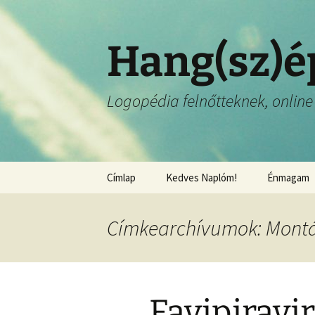
Hang(sz)é
Logopédia felnőtteknek, online 
Címlap
Kedves Naplóm!
Énmagam
Címkearchívumok: Mont
Favipiravir