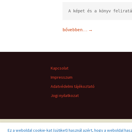
A képet és a könyv feliratá
bővebben…
→
Kapcsolat
Impresszum
Adatvédelmi tájékoztató
Jogi nyilatkozat
Ez a weboldal cookie-kat (sütiket) használ azért, hogy a weboldal has
Adatvédelmi tájékoztató
Büszke üzemeltető: