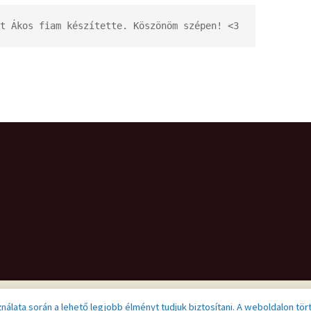
t Ákos fiam készítette. Köszönöm szépen! <3
ználata során a lehető legjobb élményt tudjuk biztosítani. A weboldalon tör
 WordPress