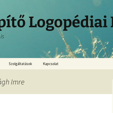
pítő Logopédiai
is
Szolgáltatások
Kapcsolat
ágh Imre