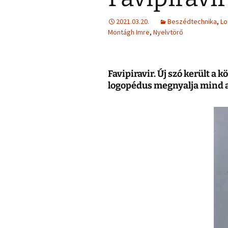
2021.03.20.
Beszédtechnika
,
Lo
Montágh Imre
,
Nyelvtörő
Favipiravir. Új szó került a
logopédus megnyalja mind a t