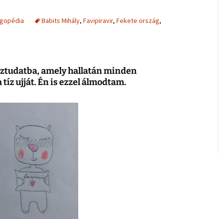
gopédia
Babits Mihály
,
Favipiravir
,
Fekete ország
,
 köztudatba, amely hallatán minden
íz ujját. Én is ezzel álmodtam.