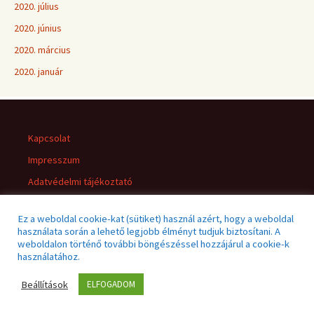
2020. július
2020. június
2020. március
2020. január
Kapcsolat
Impresszum
Adatvédelmi tájékoztató
Jogi nyilatkozat
Ez a weboldal cookie-kat (sütiket) használ azért, hogy a weboldal
használata során a lehető legjobb élményt tudjuk biztosítani. A
weboldalon történő további böngészéssel hozzájárul a cookie-k
használatához.
Beállítások
ELFOGADOM
Adatvédelmi tájékoztató
Büszke üzemeltető: WordPress