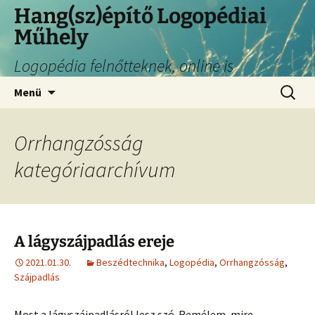
Hang(sz)építő Logopédiai
Műhely
Logopédia felnőtteknek, online is
Menü
Orrhangzósság
kategóriaarchívum
A lágyszájpadlás ereje
2021.01.30.
Beszédtechnika
,
Logopédia
,
Orrhangzósság
,
Szájpadlás
Most a lágyszájpadlásról lesz szó. Remélem, mire