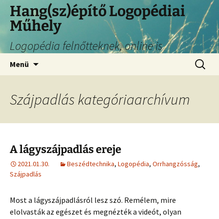
Hang(sz)építő Logopédiai
Műhely
Logopédia felnőtteknek, online is
Menü
Szájpadlás kategóriaarchívum
A lágyszájpadlás ereje
2021.01.30.
Beszédtechnika
,
Logopédia
,
Orrhangzósság
,
Szájpadlás
Most a lágyszájpadlásról lesz szó. Remélem, mire
elolvasták az egészet és megnézték a videót, olyan